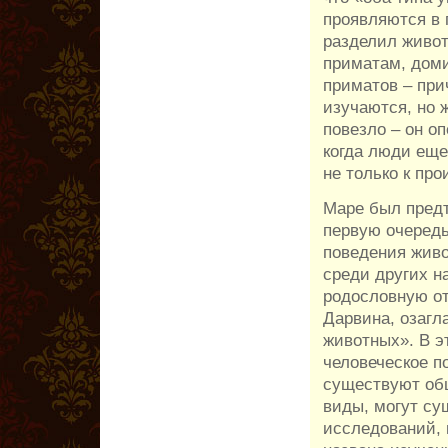
проявляются в
разделил живот
приматам, доми
приматов – при
изучаются, но 
повезло – он о
когда люди еще
не только к про
Маре был предт
первую очередь
поведения живо
среди других н
родословную от
Дарвина, озагл
животных». В э
человеческое п
существуют об
виды, могут су
исследований, 