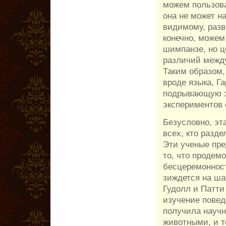
можем пользова
она не может н
видимому, разв
конечно, можем
шимпанзе, но ц
различий между
Таким образом,
вроде языка, Г
подрывающую э
экспериментов 
Безусловно, эт
всех, кто разд
Эти ученые пре
то, что продем
бесцеремонност
зиждется на ша
Гудолл и Патти
изучение повед
получила научн
животными, и т