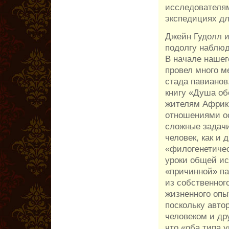
исследователя
экспедициях дл
Джейн Гудолл и
подолгу наблю
В начале наше
провел много м
стада павианов
книгу «Душа об
жителям Африки
отношениями ос
сложные задачи
человек, как и
«филогенетичес
уроки общей ис
«причинной» па
из собственног
жизненного опы
поскольку авто
человеком и др
что «оба типа 