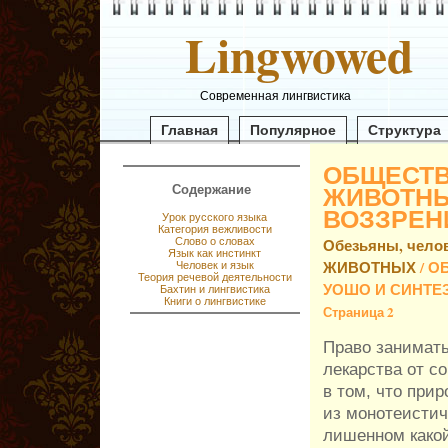
Lingwowed
Современная лингвистика
Главная
Популярное
Структура
ОБЩЕСТВ
ЖИВОТНЫ
Содержание
ВОЗЗРЕН
Урок русского языка
Категория вежливости
Слово о словах
Обезьяны, челов
Язык как инстинкт
ЖИВОТНЫХ
/ О
Человек и язык
Теория речевой деятельности
УОШО И СИНТЕ
Бахтин и лингвистика
Книги о лингвистике
Страница 2
Право занимать
лекарства от с
в том, что при
из монотеистич
лишенном какой