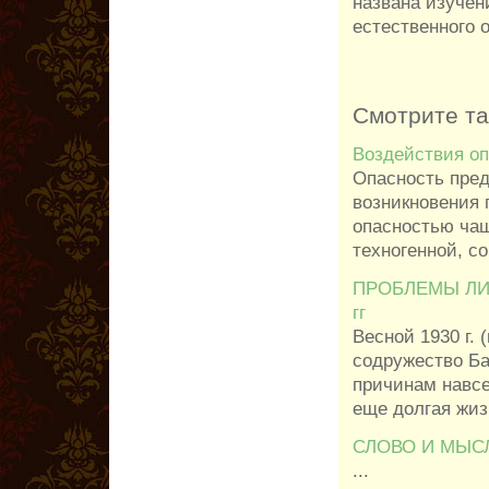
названа изучен
естественного 
Смотрите т
Воздействия о
Опасность пред
возникновения 
опасностью чащ
техногенной, со
ПРОБЛЕМЫ ЛИН
гг
Весной 1930 г. 
содружество Ба
причинам навсе
еще долгая жизн
СЛОВО И МЫС
...