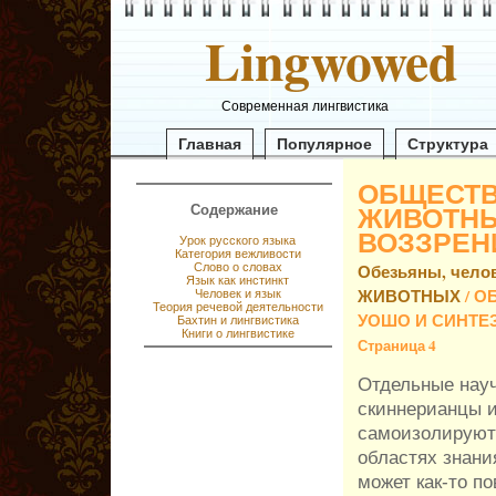
Lingwowed
Современная лингвистика
Главная
Популярное
Структура
ОБЩЕСТВ
ЖИВОТНЫ
Содержание
ВОЗЗРЕН
Урок русского языка
Категория вежливости
Слово о словах
Обезьяны, челов
Язык как инстинкт
ЖИВОТНЫХ
/ О
Человек и язык
Теория речевой деятельности
УОШО И СИНТЕ
Бахтин и лингвистика
Книги о лингвистике
Страница 4
Отдельные нау
скиннерианцы и
самоизолируют
областях знани
может как-то п