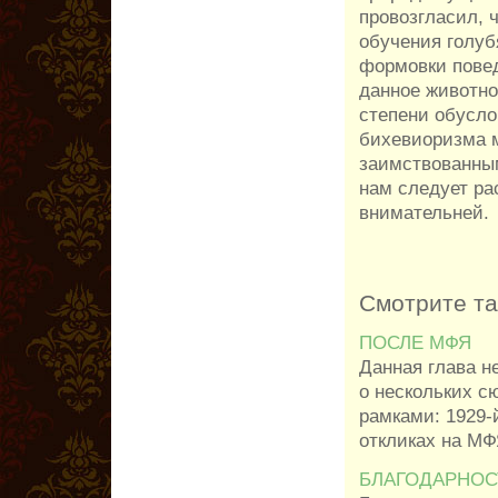
провозгласил, 
обучения голуб
формовки повед
данное животно
степени обусл
бихевиоризма м
заимствованны
нам следует ра
внимательней.
Смотрите т
ПОСЛЕ МФЯ
Данная глава н
о нескольких 
рамками: 1929-
откликах на МФЯ
БЛАГОДАРНОС