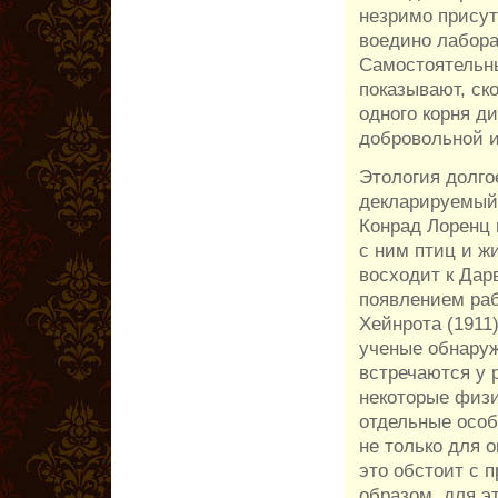
незримо присут
воедино лабора
Самостоятельны
показывают, ск
одного корня д
добровольной 
Этология долго
декларируемый 
Конрад Лоренц 
с ним птиц и ж
восходит к Дарв
появлением раб
Хейнрота (1911
ученые обнаруж
встречаются у 
некоторые физи
отдельные особ
не только для о
это обстоит с 
образом, для э