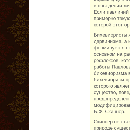
в поведении жив
Если павлиний 
примерно такую
которой этот ор
Бихевиористы ж
дарвинизма, а 
формируется по
основном на ра
рефлексов, кот
работы Павлова
бихевиоризма в
бихевиоризм пр
которого являе
существо, пове
предопределенн
модифицирован
Б.Ф. Скиннер.
Скиннер не ста
природе сущест