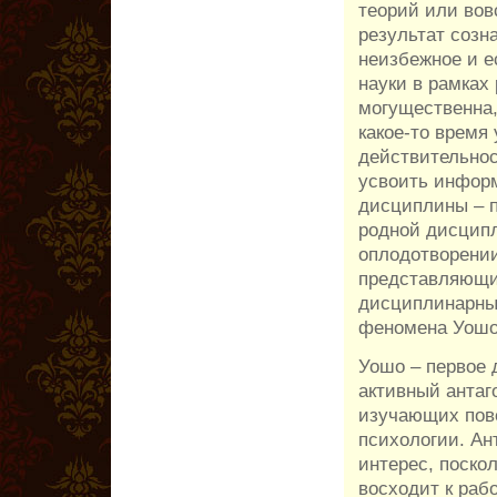
теорий или вов
результат созна
неизбежное и е
науки в рамках
могущественна,
какое-то время
действительнос
усвоить инфор
дисциплины – п
родной дисципл
оплодотворении
представляющи
дисциплинарных
феномена Уошо
Уошо – первое 
активный антаг
изучающих пове
психологии. Ан
интерес, поско
восходит к раб