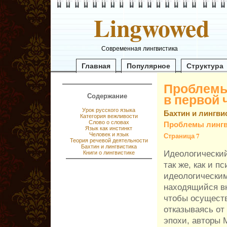
Lingwowed
Современная лингвистика
Главная
Популярное
Структура
Проблемы
в первой
Содержание
Урок русского языка
Бахтин и лингви
Категория вежливости
Слово о словах
Проблемы лингв
Язык как инстинкт
Страница 7
Человек и язык
Теория речевой деятельности
Бахтин и лингвистика
Идеологически
Книги о лингвистике
так же, как и 
идеологически
находящийся вн
чтобы осуществ
отказываясь о
эпохи, авторы 