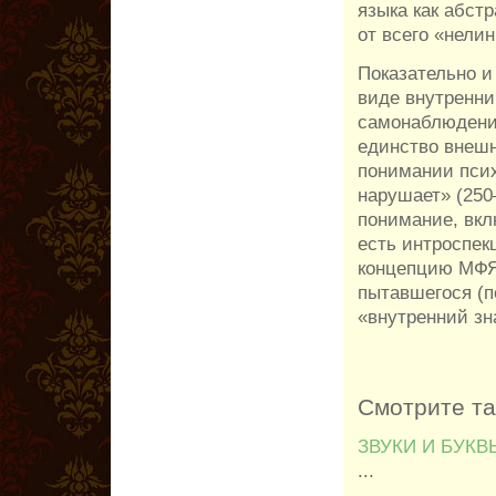
языка как абст
от всего «нели
Показательно и
виде внутренний
самонаблюдени
единство внешн
понимании псих
нарушает» (250
понимание, вкл
есть интроспек
концепцию МФЯ 
пытавшегося (п
«внутренний зн
Смотрите т
ЗВУКИ И БУКВ
...