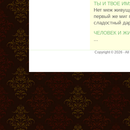
ТЫ И ТВОЕ ИМ
Нет меж живущи
первый же миг 
сладостный дар
ЧЕЛОВЕК И Ж
...
Copyright © 2026 - Al