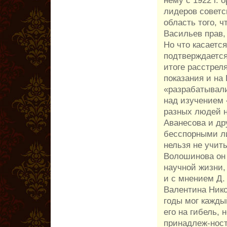
лидеров советс
область того, ч
Васильев прав,
Но что касаетс
подтверждается
итоге расстрел
показания и на
«разрабатывали
над изучением 
разных людей на
Аванесова и др
бесспорными ли
нельзя не учит
Волошинова он 
научной жизни,
и с мнением Д.
Валентина Нико
годы мог кажды
его на гибель,
принадлеж-ност