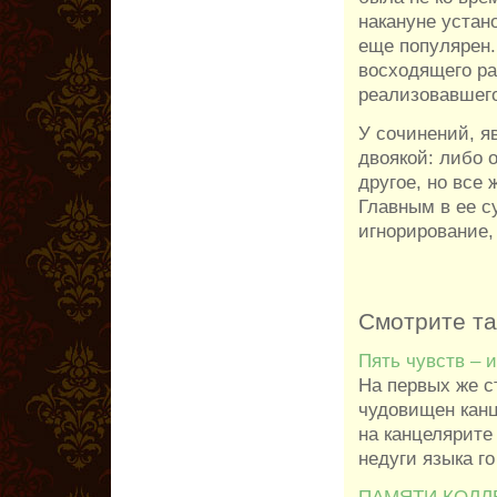
накануне устан
еще популярен.
восходящего ра
реализовавшего
У сочинений, я
двоякой: либо 
другое, но все 
Главным в ее су
игнорирование,
Смотрите т
Пять чувств – 
На первых же с
чудовищен канце
на канцелярите
недуги языка го 
ПАМЯТИ КОЛЛ