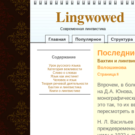
Lingwowed
Современная лингвистика
Главная
Популярное
Структура
Последни
Содержание
Бахтин и лингви
Урок русского языка
Волошинова
Категория вежливости
Слово о словах
Страница 8
Язык как инстинкт
Человек и язык
Теория речевой деятельности
Впрочем, в бол
Бахтин и лингвистика
на Д.А. Юнова,
Книги о лингвистике
монографически
это так, то их 
пересмотреть в
Н. Л. Васильев
преждевременна
нему с 1922 г. 