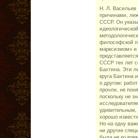
Н. Л. Васильев
причинами, ле
СССР. Он указы
идеологической
методологическ
философской пр
марксизмом» и п
представляется,
СССР тех лет с
Бахтина. Эти л
круга Бахтина 
о другом: рабо
прочли, не пон
поскольку не з
исследователям
удивительным, 
хорошо известн
Но на одну важ
ни другие спец
была не ко врем